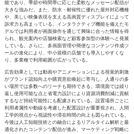
能であり、季節や時間帯に応じた柔軟なメッセージ配信が
大きな強みだ。また、防水・耐候性に優れた屋外対応機種
や、美しい映像表現を支える高画質ディスプレイによって
訴求力も高まっている。インタラクティブ機能を備えたモ
デルでは利用者が画面操作を通じて興味に合った情報を得
られ、観光案内や店舗検索など顧客参加型の体験へと発展
している。さらに、多画面管理や簡便なコンテンツ作成ツ
ールの進化により、中小規模の店舗でも導入しやすくな
り、多業種で利用範囲が広がっている。
広告効果としては動画やアニメーションによる視覚的刺激
がブランド認知向上や購買意欲喚起に寄与し、人通りの多
い場所では多数へのリーチも期待できる。環境面では繰り
返し使用可能な点と省電力設計により資源消費削減に貢献
するなど持続可能性にも配慮されている。設置場所ごとに
利用者属性や動線を考慮した配置設計が重要視され、人間
工学的視点から視認性や滞在時間の向上も図られている。
今後は人工知能技術との融合によるリアルタイム解析と最
適化されたコンテンツ配信が進み、マーケティング戦略に