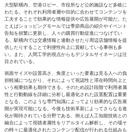
大型駅構内、空港ロビー、市役所など公的施設など多岐に
わたる。それぞれ利用者層や目的に合わせてコンテンツを
工夫することで効果的な情報提供や広告展開が可能だ。た
とえばショッピングモールでは季節商品の紹介やイベント
告知を頻繁に更新し、人々の購買行動促進につなげてい
る。駅構内では交通情報と連動させたり周辺店舗情報を提
供したりすることで利便性向上に貢献している事例も多
い。また、人間工学的視点からもデジタルサイネージは注
目されている。
画面サイズや設置高さ、角度といった要素は見る人への負
担軽減につながり、それによって視認性と滞在時間向上と
いう相乗効果も期待できる。そのため設計段階で利用者属
性と行動動線を詳細に分析し最適化された設置配置は重要
となる。このような専門知識によってより効果的な広告展
開が実現可能になる。今後も技術革新によってさらなる進
化が期待されている分野である。例えば人工知能技術との
融合によって視聴者属性をリアルタイム解析し、その場そ
の時々に最適化されたコンテンツ配信が行われる仕組みも