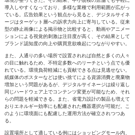
環境が整ってきた。その結果、中小規模の店舗でも手軽に
導入しやすくなっており、多様な業種で利用範囲が広がっ
ている。広告効果という観点から見ると、デジタルサイネ
ージはターゲット層への訴求力向上に寄与している。従来
型の静止画像による掲示物と比較すると、動画やアニメー
ションによる視覚的刺激は注目度が高く、その結果として
ブランド認知度の向上や購買意欲喚起につながりやすい。
また、人通りの多い場所で設置されれば自然と多くの人々
の目に触れるため、不特定多数へのリーチという点でも優
れている。環境負荷軽減にも貢献できる点は見逃せない。
紙媒体のポスターなどは使い捨てによる資源消費と廃棄物
増加という問題があるが、デジタルサイネージは繰り返し
同じハードウェア上でコンテンツ変更が可能なため、それ
らの問題を軽減できる。また、省電力設計の製品も増えて
おりエネルギー効率にも配慮された機器選択が可能だ。こ
のように環境面にも配慮した運用方法が確立されつつあ
る。
設置場所として適している例にはショッピングモール内、