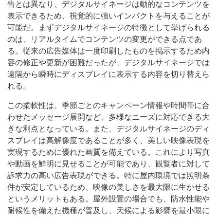
告とは異なり、デジタルサイネージは動的なコンテンツを
表示できるため、視覚的に強いインパクトを与えることが
可能だ。まずデジタルサイネージの特徴として挙げられる
のは、リアルタイムでコンテンツの変更ができる点であ
る。従来の広告媒体は一度印刷したものを掲示するため内
容の修正や更新が困難だったが、デジタルサイネージでは
遠隔から瞬時にディスプレイに表示する内容を切り替えら
れる。
この柔軟性は、季節ごとのキャンペーン情報や時間帯に合
わせたメッセージ展開など、多様なニーズに対応できる大
きな利点となっている。また、デジタルサイネージのディ
スプレイは高解像度であることが多く、美しい映像表現を
実現するために優れた画質を備えている。これにより写真
や動画を鮮明に見せることが可能であり、観覧者に対して
訴求力の高い広告表現ができる。特に屋内環境では照明条
件が安定しているため、映像の美しさを最大限に生かせる
というメリットもある。屋外設置の場合でも、防水性能や
耐候性を備えた機種が普及し、天候による影響を最小限に