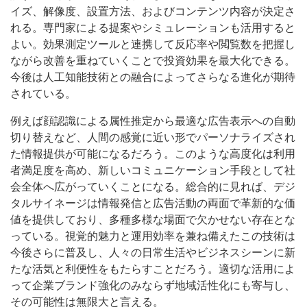
イズ、解像度、設置方法、およびコンテンツ内容が決定さ
れる。専門家による提案やシミュレーションも活用すると
よい。効果測定ツールと連携して反応率や閲覧数を把握し
ながら改善を重ねていくことで投資効果を最大化できる。
今後は人工知能技術との融合によってさらなる進化が期待
されている。
例えば顔認識による属性推定から最適な広告表示への自動
切り替えなど、人間の感覚に近い形でパーソナライズされ
た情報提供が可能になるだろう。このような高度化は利用
者満足度を高め、新しいコミュニケーション手段として社
会全体へ広がっていくことになる。総合的に見れば、デジ
タルサイネージは情報発信と広告活動の両面で革新的な価
値を提供しており、多種多様な場面で欠かせない存在とな
っている。視覚的魅力と運用効率を兼ね備えたこの技術は
今後さらに普及し、人々の日常生活やビジネスシーンに新
たな活気と利便性をもたらすことだろう。適切な活用によ
って企業ブランド強化のみならず地域活性化にも寄与し、
その可能性は無限大と言える。