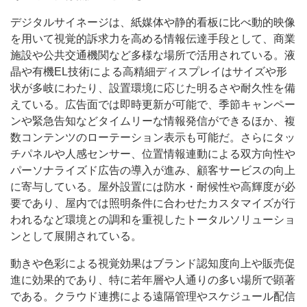
デジタルサイネージは、紙媒体や静的看板に比べ動的映像
を用いて視覚的訴求力を高める情報伝達手段として、商業
施設や公共交通機関など多様な場所で活用されている。液
晶や有機EL技術による高精細ディスプレイはサイズや形
状が多岐にわたり、設置環境に応じた明るさや耐久性を備
えている。広告面では即時更新が可能で、季節キャンペー
ンや緊急告知などタイムリーな情報発信ができるほか、複
数コンテンツのローテーション表示も可能だ。さらにタッ
チパネルや人感センサー、位置情報連動による双方向性や
パーソナライズド広告の導入が進み、顧客サービスの向上
に寄与している。屋外設置には防水・耐候性や高輝度が必
要であり、屋内では照明条件に合わせたカスタマイズが行
われるなど環境との調和を重視したトータルソリューショ
ンとして展開されている。
動きや色彩による視覚効果はブランド認知度向上や販売促
進に効果的であり、特に若年層や人通りの多い場所で顕著
である。クラウド連携による遠隔管理やスケジュール配信