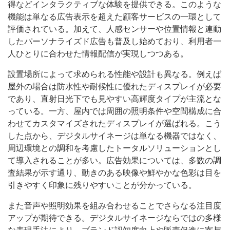
得などインタラクティブな体験を提供できる。このような
機能は単なる広告表示を超えた顧客サービスの一環として
評価されている。加えて、人感センサーや位置情報と連動
したパーソナライズド広告も普及し始めており、利用者一
人ひとりに合わせた情報配信が実現しつつある。
設置場所によって求められる性能や設計も異なる。例えば
屋外の場合は防水性や耐候性に優れたディスプレイが必要
であり、直射日光下でも見やすい高輝度タイプが主流とな
っている。一方、屋内では周囲の照明条件や空間構成に合
わせてカスタマイズされたディスプレイが選ばれる。こう
した点から、デジタルサイネージは単なる機器ではなく、
周辺環境との調和を考慮したトータルソリューションとし
て導入されることが多い。広告効果については、多数の調
査結果が示す通り、動きのある映像や鮮やかな色彩は目を
引きやすく印象に残りやすいことが分かっている。
また音声や照明効果を組み合わせることでさらなる注目度
アップが期待できる。デジタルサイネージならではの多様