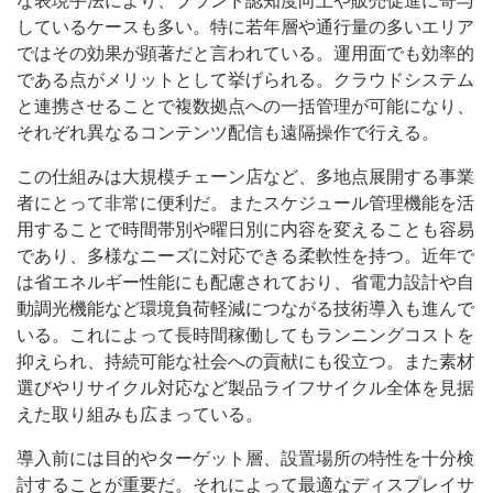
な表現手法により、ブランド認知度向上や販売促進に寄与
しているケースも多い。特に若年層や通行量の多いエリア
ではその効果が顕著だと言われている。運用面でも効率的
である点がメリットとして挙げられる。クラウドシステム
と連携させることで複数拠点への一括管理が可能になり、
それぞれ異なるコンテンツ配信も遠隔操作で行える。
この仕組みは大規模チェーン店など、多地点展開する事業
者にとって非常に便利だ。またスケジュール管理機能を活
用することで時間帯別や曜日別に内容を変えることも容易
であり、多様なニーズに対応できる柔軟性を持つ。近年で
は省エネルギー性能にも配慮されており、省電力設計や自
動調光機能など環境負荷軽減につながる技術導入も進んで
いる。これによって長時間稼働してもランニングコストを
抑えられ、持続可能な社会への貢献にも役立つ。また素材
選びやリサイクル対応など製品ライフサイクル全体を見据
えた取り組みも広まっている。
導入前には目的やターゲット層、設置場所の特性を十分検
討することが重要だ。それによって最適なディスプレイサ