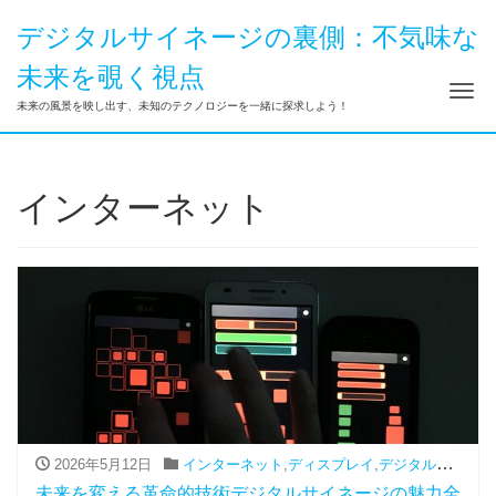
デジタルサイネージの裏側：不気味な
未来を覗く視点
ナ
未来の風景を映し出す、未知のテクノロジーを一緒に探求しよう！
インターネット
2026年5月12日
インターネット
,
ディスプレイ
,
デジタルサイネージ
未来を変える革命的技術デジタルサイネージの魅力全