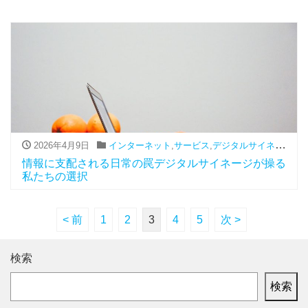
2026年4月9日
インターネット
,
サービス
,
デジタルサイネージ
情報に支配される日常の罠デジタルサイネージが操る
私たちの選択
< 前
1
2
3
4
5
次 >
検索
検索